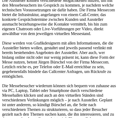
Die Aussteller können verschiedene Möglichkeiten nutzen, um mit
den Messebesuchern ins Gespräch zu kommen, je nachdem welche
technischen Voraussetzungen sie dafür haben. Die Firma Messecom
bietet die Infrastruktur, angefangen von einem Call-Center, das
konkrete Gesprächstermine zwischen Kunden und Aussteller
ausmacht beziehungsweise die Kontakte vermittelt, bis hin zum
eigenen Chatroom oder Live-Vorführungen per Video, direkt
anwählbar von dem jeweiligen virtuellen Messestand.
Diese werden von Grafikdesignern mit allen Informationen, die die
Aussteller bieten wollen, gestaltet und jeweils passend verlinkt mit
bereits bestehenden Angeboten der Aussteller. Aber auch, wer
bislang online nicht oder nur wenig präsent ist, kann diese Form der
Messe nutzen, betont Jürgen Bürschel von der Firma Messecom.
Letzlich reiche es, per Telefon oder E-Mail erreichbar zu sein,
gegebenenfalls bündele das Callcenter Anfragen, um Rückrufe zu
ermöglichen.
Die Messebesucher wiederum können sich bequem von zuhause aus
via PC, Laptop, Tablet oder Smartphone durch verschiedene
Messehallen klicken und auch an den virtuellen Ständen sind
verschiedenen Verlinkungen möglich – je nach Aussteller. Geplant
ist unter anderem, so kündigt Bürschel an, die Seite nach
verschiedenen Themen zu strukturieren, so dass jeder Besucher
gezielt nach den Themen suchen kann, die ihn interessieren, und zu