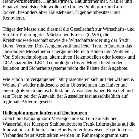
Handwerksbetriebe, Handelsfirmen, Bauunternehmer, Makler und
Finanzdienstleister. Sie wollen ein breites Publikum zum Loh
locken, besonders aber Häuslebauer, Eigenheimbesitzer und
Renovierer.
Träger der Messe sind diesmal die Gesellschaft zur Wirtschafts- und
Strukturförderung des Märkischen Kreises (GWS), die
Kreishandwerkerschaft sowie die Wirtschaftsförderung der Stadt.
Deren Vertreter, Dirk Aengeneyndt und Peter Treu, erläuterten das
„besondere Messethema Energie im Bereich Bauen und Wohnen“.
Von Solartechnologien, alternativen Heizmodellen oder kosten- und
CO2-sparenden LED-Technologien bis zu Möglichkeiten der
Isolation und Sicherheitssysteme reicht die Palette der Angebote.
Wie schon im vergangenen Jahr präsentieren sich auf der „Bauen &
Wohnen“ wieder mindestens zehn Unternehmen aus Halver auf
einem großen Gemeinschaftsstand. Ansonsten haben Bürschel und
sein Team bei der Auswahl der Aussteller fast ausschließlich auf
regionale Akteure gesetzt.
Hallenplanungen laufen auf Hochtouren
Gleich am Eingang zum Messegelände soll ein künstlicher
Wasserfall des Kiersper Stahlbaubetriebs Frank Lüttringhaus auf die
Innovationskraft heimischer Handwerker hinweisen. Experten des
Verbandes freier Architekten werden im Rahmenprogramm zum