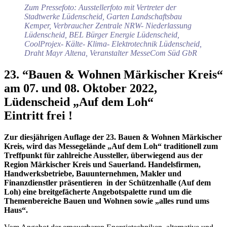
Zum Pressefoto: Ausstellerfoto mit Vertreter der
Stadtwerke Lüdenscheid, Garten Landschaftsbau
Kemper, Verbraucher Zentrale NRW- Niederlassung
Lüdenscheid, BEL Bürger Energie Lüdenscheid,
CoolProjex- Kälte- Klima- Elektrotechnik Lüdenscheid,
Draht Mayr Altena, Veranstalter MesseCom Süd GbR
23. “Bauen & Wohnen Märkischer Kreis“
am 07. und 08. Oktober 2022,
Lüdenscheid „Auf dem Loh“
Eintritt frei !
Zur diesjährigen Auflage der 23. Bauen & Wohnen Märkischer
Kreis, wird das Messegelände „Auf dem Loh“ traditionell zum
Treffpunkt für zahlreiche Aussteller, überwiegend aus der
Region Märkischer Kreis und Sauerland. Handelsfirmen,
Handwerksbetriebe, Bauunternehmen, Makler und
Finanzdienstler präsentieren in der Schützenhalle (Auf dem
Loh) eine breitgefächerte Angebotspalette rund um die
Themenbereiche Bauen und Wohnen sowie „alles rund ums
Haus“.