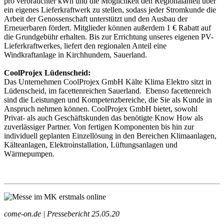
pro verbrauchter kWh und die Möglichkeit den Regionalanteil über
ein eigenes Lieferkraftwerk zu stellen, sodass jeder Stromkunde die
Arbeit der Genossenschaft unterstützt und den Ausbau der
Erneuerbaren fördert. Mitglieder können außerdem 1 € Rabatt auf
die Grundgebühr erhalten. Bis zur Errichtung unseres eigenen PV-
Lieferkraftwerkes, liefert den regionalen Anteil eine
Windkraftanlage in Kirchhundem, Sauerland.
CoolProjex Lüdenscheid:
Das Unternehmen CoolProjex GmbH Kälte Klima Elektro sitzt in
Lüdenscheid, im facettenreichen Sauerland. Ebenso facettenreich
sind die Leistungen und Kompetenzbereiche, die Sie als Kunde in
Anspruch nehmen können. CoolProjex GmbH bietet, sowohl
Privat- als auch Geschäftskunden das benötigte Know How als
zuverlässiger Partner. Von fertigen Komponenten bis hin zur
individuell geplanten Einzellösung in den Bereichen Klimaanlagen,
Kälteanlagen, Elektroinstallation, Lüftungsanlagen und
Wärmepumpen.
come-on.de | Pressebericht 25.05.20