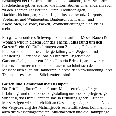
Beratungen bei Problemen für undichte Balkone, Terrassen oder
Flachdächern gibt es ebenso wie Informationen unter anderem auch
zu den Themen Fenster und Türen, Elektroanlagen,
Dachbeschichtungen, Solaranlagen, Insektenschutz, Carports,
Vordächer und Wintergärten, Bautenschutz, Kamin- und
Kachelöfen, Balkone, Parkett, Wohneinrichtungen, und vieles
mehr.
Ein ganz besonderes Schwerpunkthema auf der Messe Bauen &
Wohnen wird in diesem Jahr das Thema
„alles rund um den
Garten“
sein. Ob Erdbohrungen zum Zaunbau, Gabionen,
Pflanzarbeiten und die Gartengestaltung wie Wegebau und
Pflasterung, Gartenpavillons bis hin zum Angebot von
Gartenmöbeln, in diesem Jahr soll es ein Erlebnisgarten werden,
Planen, informieren und beraten lassen, so lohnt sich der
Messebesuch auch für Bauherren, die von der Verwirklichung Ihres
Traumhauses noch ein Stück entfernt sind.
Garten und Landschaftsbau Kemper:
Die Erfüllung Ihrer Gartenträume. Mit unserer langjährigen
Erfahrung rund um die Gartengestaltung und Gartenpflege sorgen
wir dafür, dass Ihre Gartenträume in Erfüllung gehen. Auf der
Messe zeigen wir eine Vielfalt an Gestaltungsmöglichkeiten. Neben
der Vergrößerung des Mähangebots auf Großflächen, kommen nun
auch die Wässerungsarbeiten, Mulcharbeiten und die Baumpflege