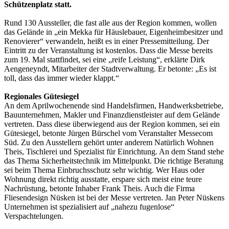
Schützenplatz statt.
Rund 130 Aussteller, die fast alle aus der Region kommen, wollen
das Gelände in „ein Mekka für Häuslebauer, Eigenheimbesitzer und
Renovierer“ verwandeln, heißt es in einer Pressemitteilung. Der
Eintritt zu der Veranstaltung ist kostenlos. Dass die Messe bereits
zum 19. Mal stattfindet, sei eine „reife Leistung“, erklärte Dirk
Aengeneyndt, Mitarbeiter der Stadtverwaltung. Er betonte: „Es ist
toll, dass das immer wieder klappt.“
Regionales Gütesiegel
An dem Aprilwochenende sind Handelsfirmen, Handwerksbetriebe,
Bauunternehmen, Makler und Finanzdienstleister auf dem Gelände
vertreten. Dass diese überwiegend aus der Region kommen, sei ein
Gütesiegel, betonte Jürgen Bürschel vom Veranstalter Messecom
Süd. Zu den Ausstellern gehört unter anderem Natürlich Wohnen
Theis, Tischlerei und Spezialist für Einrichtung. An dem Stand stehe
das Thema Sicherheitstechnik im Mittelpunkt. Die richtige Beratung
sei beim Thema Einbruchsschutz sehr wichtig. Wer Haus oder
Wohnung direkt richtig ausstatte, erspare sich meist eine teure
Nachrüstung, betonte Inhaber Frank Theis. Auch die Firma
Fliesendesign Nüsken ist bei der Messe vertreten. Jan Peter Nüskens
Unternehmen ist spezialisiert auf „nahezu fugenlose“
Verspachtelungen.