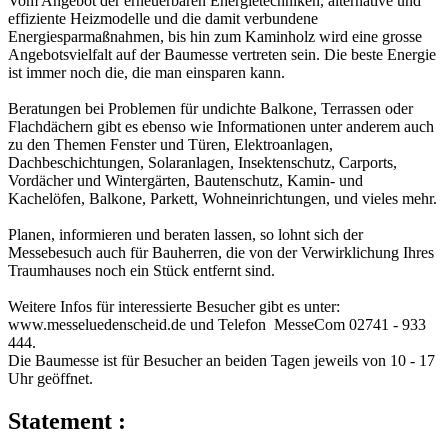
Vom Angebot der erneuerbaren Energietechniken, alternative und
effiziente Heizmodelle und die damit verbundene
Energiesparmaßnahmen, bis hin zum Kaminholz wird eine grosse
Angebotsvielfalt auf der Baumesse vertreten sein. Die beste Energie
ist immer noch die, die man einsparen kann.
Beratungen bei Problemen für undichte Balkone, Terrassen oder
Flachdächern gibt es ebenso wie Informationen unter anderem auch
zu den Themen Fenster und Türen, Elektroanlagen,
Dachbeschichtungen, Solaranlagen, Insektenschutz, Carports,
Vordächer und Wintergärten, Bautenschutz, Kamin- und
Kachelöfen, Balkone, Parkett, Wohneinrichtungen, und vieles mehr.
Planen, informieren und beraten lassen, so lohnt sich der
Messebesuch auch für Bauherren, die von der Verwirklichung Ihres
Traumhauses noch ein Stück entfernt sind.
Weitere Infos für interessierte Besucher gibt es unter:
www.messeluedenscheid.de und Telefon MesseCom 02741 - 933
444.
Die Baumesse ist für Besucher an beiden Tagen jeweils von 10 - 17
Uhr geöffnet.
Statement :