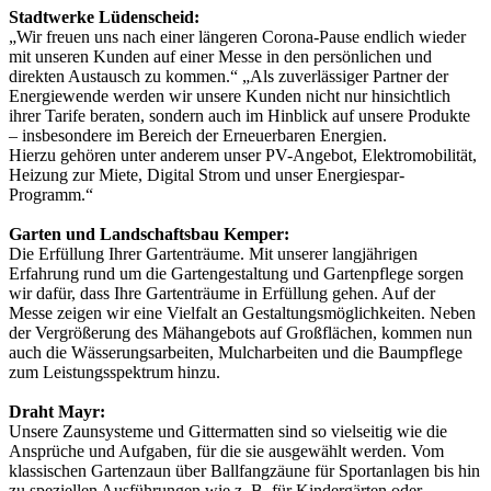
Stadtwerke Lüdenscheid:
„Wir freuen uns nach einer längeren Corona-Pause endlich wieder
mit unseren Kunden auf einer Messe in den persönlichen und
direkten Austausch zu kommen.“ „Als zuverlässiger Partner der
Energiewende werden wir unsere Kunden nicht nur hinsichtlich
ihrer Tarife beraten, sondern auch im Hinblick auf unsere Produkte
– insbesondere im Bereich der Erneuerbaren Energien.
Hierzu gehören unter anderem unser PV-Angebot, Elektromobilität,
Heizung zur Miete, Digital Strom und unser Energiespar-
Programm.“
Garten und Landschaftsbau Kemper:
Die Erfüllung Ihrer Gartenträume. Mit unserer langjährigen
Erfahrung rund um die Gartengestaltung und Gartenpflege sorgen
wir dafür, dass Ihre Gartenträume in Erfüllung gehen. Auf der
Messe zeigen wir eine Vielfalt an Gestaltungsmöglichkeiten. Neben
der Vergrößerung des Mähangebots auf Großflächen, kommen nun
auch die Wässerungsarbeiten, Mulcharbeiten und die Baumpflege
zum Leistungsspektrum hinzu.
Draht Mayr:
Unsere Zaunsysteme und Gittermatten sind so vielseitig wie die
Ansprüche und Aufgaben, für die sie ausgewählt werden. Vom
klassischen Gartenzaun über Ballfangzäune für Sportanlagen bis hin
zu speziellen Ausführungen wie z. B. für Kindergärten oder