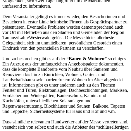
Möglichkeit, sich zwei Tage lang rund um die Markthallen
umfassend zu informieren.
Dem Veranstalter gelingt es immer wieder, den Besucherinnen und
Besuchern in erster Linie heimische Firmen als Gesprächspartner zu
präsentieren. Eventuelle Probleme werden dementsprechend auch
vor Ort mit Betrieben aus den Städten und Gemeinden der Region
Taunus//Lahn/Westerwald gelöst. Die Messe bietet allerbeste
Gelegenheit, sich im unmittelbaren, persönlichen Gespräch einen
Eindruck von den potenziellen Partnern zu verschaffen.
Und zu besprechen gibt es auf der
“Bauen & Wohnen”
so einiges.
Ein Auszug aus der umfangreichen Angebotspalette dokumentiert,
dass die komplette Bandbreite vom Neubau über Sanieren und
Renovieren bis hin zu Einrichten, Wohnen, Garten- und
Landschaftsbau sowie barrierefreiem Wohnen im Alter abgedeckt
ist. Informationen gibt es unter anderem auch zu den Themen
Fenster und Türen, Elektroanlagen, Dachbeschichtungen, Markisen,
Vordächer und Wintergärten, Bautenschutz, Kamin- und
Kachelöfen, unterschiedlichen Solaranlagen und
Regenwassernutzung, Blockhäuser und Saunen, Balkone, Tapeten
und Teppiche, Sicherheitssysteme für Haus und Hof und v.m.
Dass sämtliche relevanten Handwerker auf der Messe vertreten sind,
versteht sich von selbst; und auch die Anbieter des “schlüsselfertigen