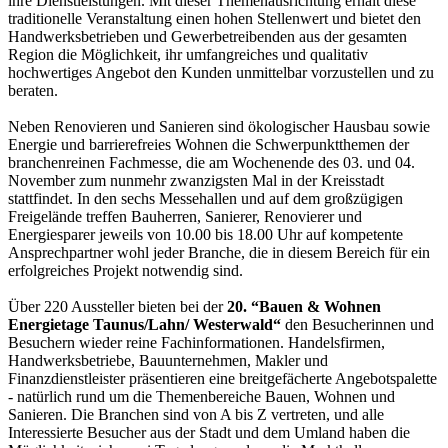
ihre Dienstleistungen. Mit dieser Themenausrichtung erhält diese
traditionelle Veranstaltung einen hohen Stellenwert und bietet den
Handwerksbetrieben und Gewerbetreibenden aus der gesamten
Region die Möglichkeit, ihr umfangreiches und qualitativ
hochwertiges Angebot den Kunden unmittelbar vorzustellen und zu
beraten.
Neben Renovieren und Sanieren sind ökologischer Hausbau sowie
Energie und barrierefreies Wohnen die Schwerpunktthemen der
branchenreinen Fachmesse, die am Wochenende des 03. und 04.
November zum nunmehr zwanzigsten Mal in der Kreisstadt
stattfindet. In den sechs Messehallen und auf dem großzügigen
Freigelände treffen Bauherren, Sanierer, Renovierer und
Energiesparer jeweils von 10.00 bis 18.00 Uhr auf kompetente
Ansprechpartner wohl jeder Branche, die in diesem Bereich für ein
erfolgreiches Projekt notwendig sind.
Über 220 Aussteller bieten bei der
20. “Bauen & Wohnen
Energietage Taunus/Lahn/ Westerwald“
den Besucherinnen und
Besuchern wieder reine Fachinformationen. Handelsfirmen,
Handwerksbetriebe, Bauunternehmen, Makler und
Finanzdienstleister präsentieren eine breitgefächerte Angebotspalette
- natürlich rund um die Themenbereiche Bauen, Wohnen und
Sanieren. Die Branchen sind von A bis Z vertreten, und alle
Interessierte Besucher aus der Stadt und dem Umland haben die