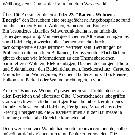
Weilburg, dem Taunus, der Lahn und dem Westerwald.
Über 100 Aussteller bieten auf der
23. “Bauen - Wohnen -
Energie“
den Besuchern eine breitgefächerte Angebotspalette rund
um die Themen Bauen, Wohnen, Sanieren und Energie.
Ein besonderes aktuelles Schwerpunktthema ist natürlich die
„Energieeinsparung. Von energieeffizienten Altbausanierungen bis
zum Holzhackgut werden alle Themenbereiche durch
fachkompetente Ausstellerfirmen vertreten sein. Beratungen bei
Problemen mit undichten Balkonen, Terrassen oder Flachdächern
gibt es ebenso wie Informationen zu den Themenbereichen
barrierefreies Wohnen, Elektroanlagen, Dacheindeckungen, Photo-
und Solaranlagen, den Badeinrichtungen, Insektenschutz, Carports,
Vordächer und Wintergärten, Küchen, Bautenschutz, Blockhäuser,
Balkonbau, Parkett oder Wohneinrichtungen, u.v.m.
Auf der “Bauen & Wohnen“ präsentieren sich Problemlöser aus
allen Bereichen und allererster Güte, Überraschendes inbegriffen.
Ganz gleich wie sich die künftigen Eigenheimbesitzer ihr neues
Domizil wünschen, ob Holzhaus, Fertighaus, Massivhaus oder
Niedrig-Energiehaus, die Ausstellerfirmen auf der Baumesse in
Limburg decken alle Bereiche kompetent ab.
Denn wer seine vier Wände bauen oder renovieren möchte, sollte
unbedingt richtig planen, um teure Fehler zu vermeiden. Die