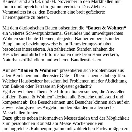
Bauens” sind am 03. und 04. November in den Markthallen mit
ihrem umfangreichen Programm vertreten. Das Ziel des
Veranstalters ist es, den Besuchern eine breit gefächerte
Themenpalette zu bieten.
Mit dem ökologischen Bauen präsentiert die
“Bauen & Wohnen“
ein weiteres Schwerpunktthema. Gesundes und umweltgerechtes
Wohnen sind heute Themen, die jeden Bauherren bereits in der
Bauplanung beziehungsweise beim Renovierungsvorhaben
besonders interessieren. An zahlreichen Ständen erhalten die
Besucher ausführliche Informationen direkt von Handwerkern,
Naturbaustoffhändlern und weiteren Baudienstleistern.
Auf der
“Bauen & Wohnen“
präsentieren sich Problemlöser aus
allen Bereichen und allererster Güte – Überraschendes inbegriffen.
Welcher Hausbesitzer hat schon bei Problemen mit der Abdichtung
von Balkon oder Terrasse an Polyester gedacht?
Egal zu welchem Thema Sie Informationen suchen, die Aussteller
auf der “Bauen & Wohnen“ decken alle Bereiche umfassend und
kompetent ab. Die Besucherinnen und Besucher können sich auf ein
abwechslungsreiches Angebot an den Ständen in allen sechs
Messehallen freuen.
Dazu gibt es neben informativen Messeständen und der Möglichkeit
zum persönlichen Kontakt am Messe-Wochenende ein
umfangreiches Rahmenprogramm mit zahlreichen Fachvorträgen zu